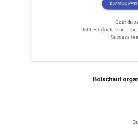
DEMANDE D'ASS
Coût du se
69 € HT
(facturé au débu
+
Success fee
Boischaut orga
Qu