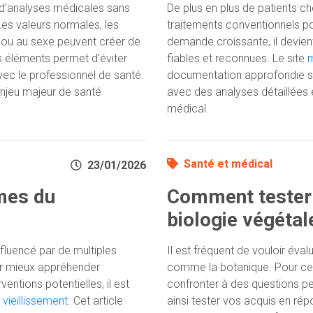
 d'analyses médicales sans
De plus en plus de patients 
es valeurs normales, les
traitements conventionnels po
âge ou au sexe peuvent créer de
demande croissante, il devien
 éléments permet d'éviter
fiables et reconnues. Le site
m
 avec le professionnel de santé.
documentation approfondie sur
njeu majeur de santé
avec des analyses détaillées
médical.
Santé et médical
23/01/2026
mes du
Comment tester
biologie végétal
fluencé par de multiples
Il est fréquent de vouloir éva
ur mieux appréhender
comme la botanique. Pour ceux
entions potentielles, il est
confronter à des questions p
ieillissement
. Cet article
ainsi tester vos acquis en ré