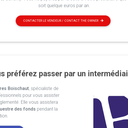
soit quelque euros par an.
CONTACTER LE VENDEUR / CONTACT THE OWNER
s préférez passer par un intermédiai
res Boischaut
, spécialiste de
fessionnels pour vous assister
églementé. Elle vous assistera
uestre des fonds
pendant la
tion.