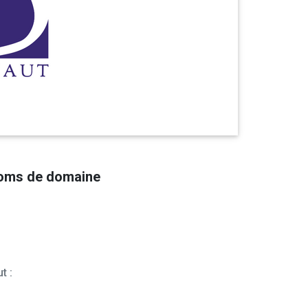
noms de domaine
t :